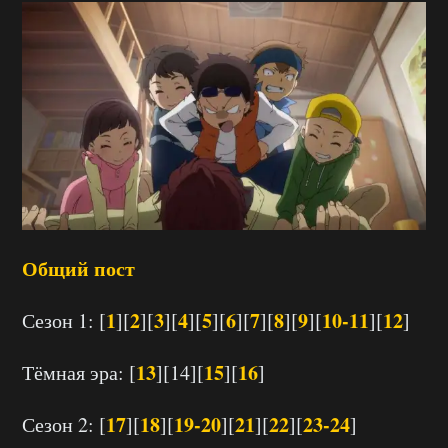
Общий пост
1
2
3
4
5
6
7
8
9
10-11
12
Сезон 1: [
][
][
][
][
][
][
][
][
][
][
]
13
15
16
Тёмная эра: [
][14][
][
]
17
18
19-20
21
22
23-24
Сезон 2: [
][
][
][
][
][
]