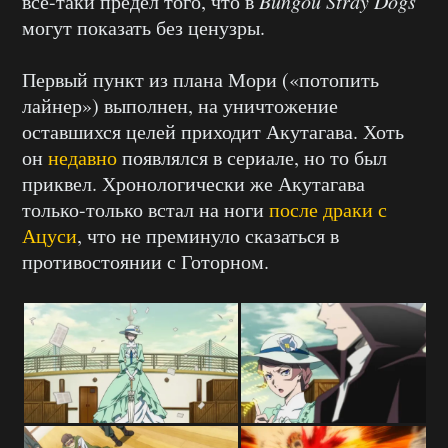
всё-таки предел того, что в
Bungou Stray Dogs
могут показать без ценузры.
Первый пункт из плана Мори («потопить
лайнер») выполнен, на уничтожение
оставшихся целей приходит Акутагава. Хоть
он
недавно
появлялся в сериале, но то был
приквел. Хронологически же Акутагава
только-только встал на ноги
после драки с
Ацуси
, что не преминуло сказаться в
противостоянии с Готорном.