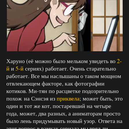
Харуно (её можно было мельком увидеть во
2-
й
и
5-й
сериях) работает. Очень старательно
работает. Все мы наслышаны о таком мощном
отвлекающем факторе, как фотографии
котиков. Ми-тян по расцветке подозрительно
похож на Сэнсэя из
приквела
; может быть, это
один и тот же кот, постаревший на четыре
года, может, два разных, а аниматорам просто
было лень придумывать новый узор. Ответа на
этот вопрос в рамках сериала мы вряд ли