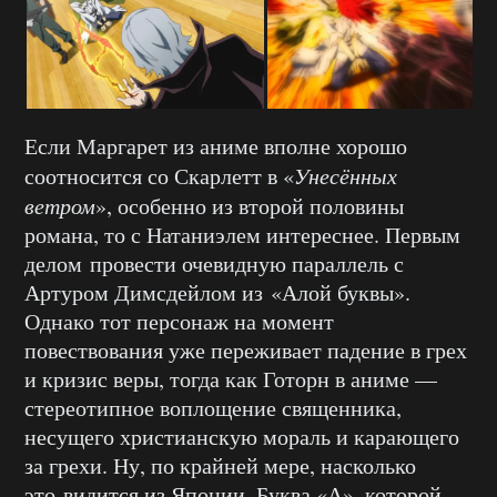
Если Маргарет из аниме вполне хорошо
соотносится со Скарлетт в «
Унесённых
ветром
», особенно из второй половины
романа, то с Натаниэлем интереснее. Первым
делом провести очевидную параллель с
Артуром Димсдейлом из «Алой буквы».
Однако тот персонаж на момент
повествования уже переживает падение в грех
и кризис веры, тогда как Готорн в аниме —
стереотипное воплощение священника,
несущего христианскую мораль и карающего
за грехи. Ну, по крайней мере, насколько
это видится из Японии. Буква «А», которой