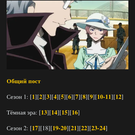
Общий пост
1
2
3
4
5
6
7
8
9
10-11
12
Сезон 1: [
][
][
][
][
][
][
][
][
][
][
]
13
14
15
16
Тёмная эра: [
][
][
][
]
17
19-20
21
22
23-24
Сезон 2: [
][18][
][
][
][
]